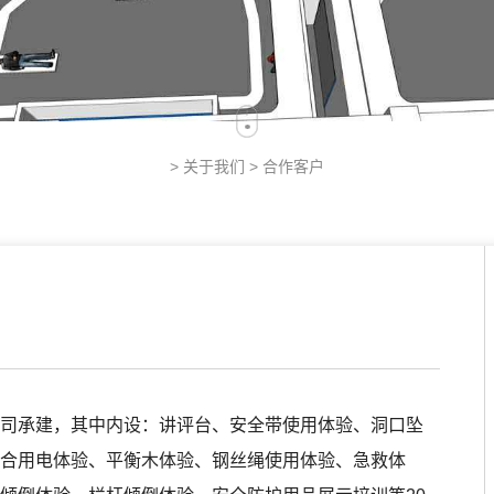
>
关于我们
>
合作客户
司承建，其中内设：讲评台、安全带使用体验、洞口坠
合用电体验、平衡木体验、钢丝绳使用体验、急救体