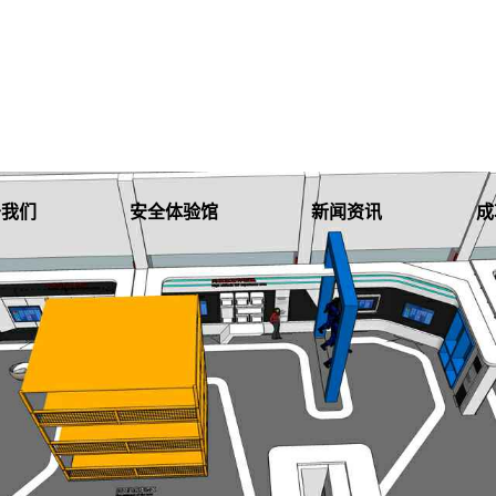
于我们
安全体验馆
新闻资讯
成