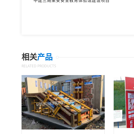
中建三局莱安安全教育体验馆建设项目
相关
产品
RELATED PRODUCTS